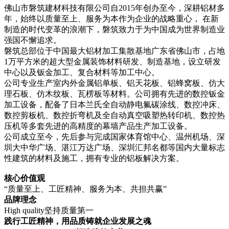
佛山市磐筑建材科技有限公司自2015年创办至今，深耕铝材多
年，始终以质量至上、服务为本作为企业的战略重心， 在新
制造的时代变革的浪潮下，磐筑致力于为中国成为世界制造业
强国不懈追求。
磐筑总部位于中国最大铝材加工集散基地广东省佛山市，占地
1万平方米的超大型金属装饰材料研发、制造基地，设立研发
中心以及钣金加工、复合材料等加工中心。
公司专业生产室内外金属铝单板、铝天花板、铝蜂窝板、仿大
理石板、仿木纹板、瓦楞板等材料。公司拥有先进的数控钣金
加工设备，配备了日本兰氏全自动静电氟碳涂线、数控冲床、
数控剪板机、数控折弯机及全自动真空吸塑热转印机、数控热
压机等多套先进的高精度的幕墙产品生产加工设备。
公司成立至今，先后参与完成国家体育馆中心、温州机场、深
圳大中华广场、湛江万达广场、深圳汇邦名都等国内大量标志
性建筑的材料及施工，拥有专业的铝板解决方案。
核心价值观
“质量至上、工匠精神、服务为本、共担共赢”
品牌理念
High quality坚持质量第一
践行工匠精神，用品质铸就企业发展之魂