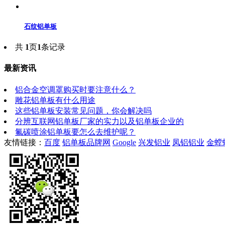
石纹铝单板
共
1
页
1
条记录
最新资讯
铝合金空调罩购买时要注意什么？
雕花铝单板有什么用途
这些铝单板安装常见问题，你会解决吗
分辨互联网铝单板厂家的实力以及铝单板企业的
氟碳喷涂铝单板要怎么去维护呢？
友情链接：
百度
铝单板品牌网
Google
兴发铝业
凤铝铝业
金螳